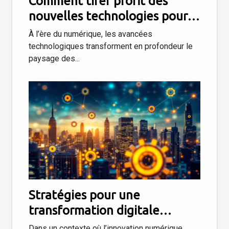
Comment tirer profit des
nouvelles technologies pour
dynamiser votre entreprise ?
À l’ère du numérique, les avancées
technologiques transforment en profondeur le
paysage des...
Stratégies pour une
transformation digitale
réussie en entreprise
Dans un contexte où l’innovation numérique