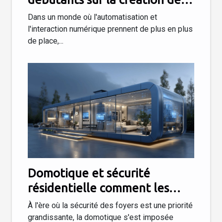
chatbots intelligents sans
Dans un monde où l'automatisation et
coder
l'interaction numérique prennent de plus en plus
de place,...
Domotique et sécurité
résidentielle comment les
nouvelles technologies
À l'ère où la sécurité des foyers est une priorité
renforcent la protection de la
grandissante, la domotique s'est imposée