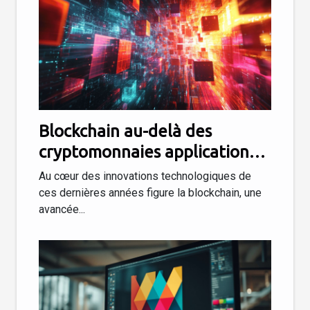
Blockchain au-delà des
cryptomonnaies applications
innovantes dans divers
Au cœur des innovations technologiques de
secteurs
ces dernières années figure la blockchain, une
avancée...