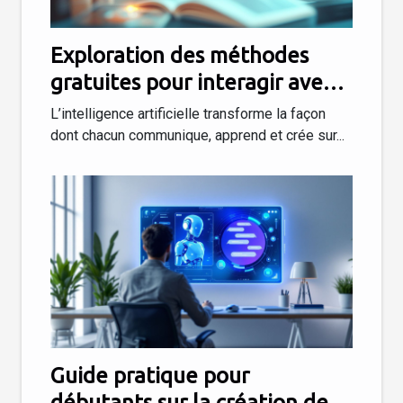
Exploration des méthodes
gratuites pour interagir avec
l'IA en français
L’intelligence artificielle transforme la façon
dont chacun communique, apprend et crée sur...
Guide pratique pour
débutants sur la création de