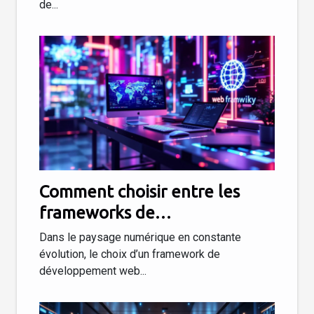
de...
Comment choisir entre les
frameworks de
développement web les plus
Dans le paysage numérique en constante
populaires en 2025 ?
évolution, le choix d’un framework de
développement web...