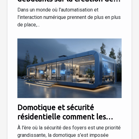
chatbots intelligents sans
Dans un monde où l'automatisation et
coder
l'interaction numérique prennent de plus en plus
de place,...
Domotique et sécurité
résidentielle comment les
nouvelles technologies
À l'ère où la sécurité des foyers est une priorité
renforcent la protection de la
grandissante, la domotique s'est imposée