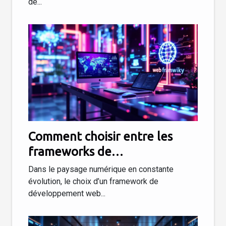
de...
Comment choisir entre les
frameworks de
développement web les plus
Dans le paysage numérique en constante
populaires en 2025 ?
évolution, le choix d’un framework de
développement web...