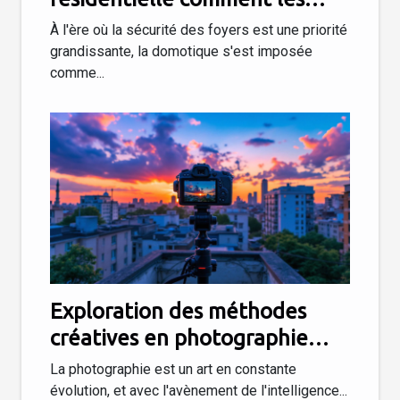
nouvelles technologies
À l'ère où la sécurité des foyers est une priorité
renforcent la protection de la
grandissante, la domotique s'est imposée
comme...
maison
Exploration des méthodes
créatives en photographie
assistée par IA
La photographie est un art en constante
évolution, et avec l'avènement de l'intelligence...