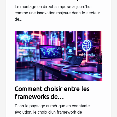
d'achat de PC ?
Le montage en direct s’impose aujourd’hui
comme une innovation majeure dans le secteur
de...
Comment choisir entre les
frameworks de
développement web les plus
Dans le paysage numérique en constante
populaires en 2025 ?
évolution, le choix d’un framework de