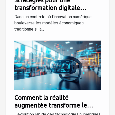
Stratégies pour une
transformation digitale
réussie en entreprise
Dans un contexte où l’innovation numérique
bouleverse les modèles économiques
traditionnels, la...
Comment la réalité
augmentée transforme le
paysage du marketing digital ?
L'évolution rapide des technologies numériques