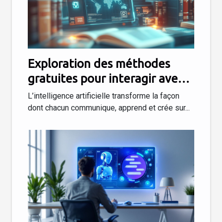
Exploration des méthodes
gratuites pour interagir avec
l'IA en français
L’intelligence artificielle transforme la façon
dont chacun communique, apprend et crée sur...