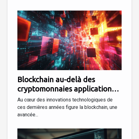
Blockchain au-delà des
cryptomonnaies applications
innovantes dans divers
Au cœur des innovations technologiques de
secteurs
ces dernières années figure la blockchain, une
avancée...