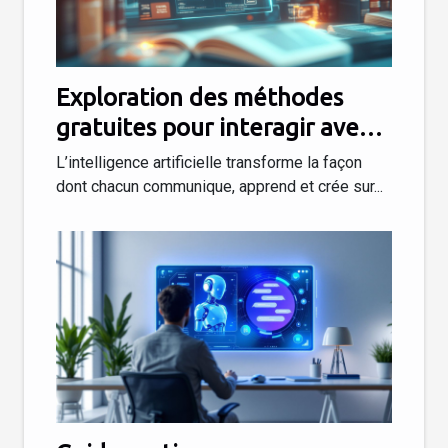
Exploration des méthodes
gratuites pour interagir avec
l'IA en français
L’intelligence artificielle transforme la façon
dont chacun communique, apprend et crée sur...