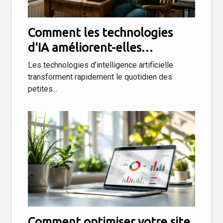
Comment les technologies
d'IA améliorent-elles
l'efficacité des petites
Les technologies d’intelligence artificielle
entreprises ?
transforment rapidement le quotidien des
petites...
Comment optimiser votre site