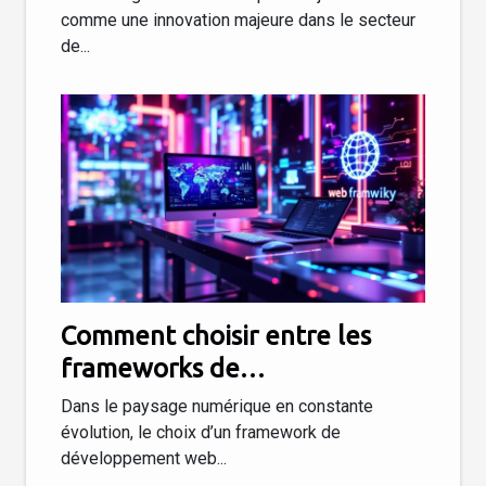
comme une innovation majeure dans le secteur
de...
Comment choisir entre les
frameworks de
développement web les plus
Dans le paysage numérique en constante
populaires en 2025 ?
évolution, le choix d’un framework de
développement web...