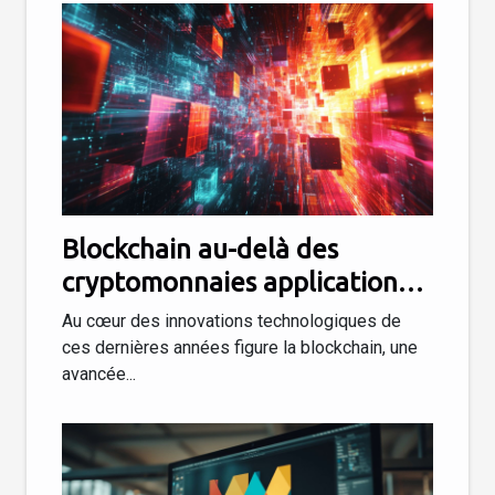
Blockchain au-delà des
cryptomonnaies applications
innovantes dans divers
Au cœur des innovations technologiques de
secteurs
ces dernières années figure la blockchain, une
avancée...