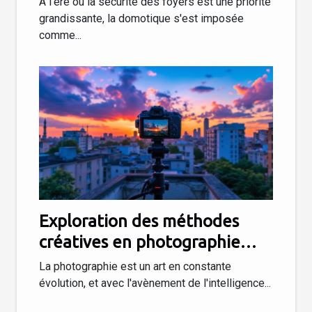
À l'ère où la sécurité des foyers est une priorité
renforcent la protection de la
grandissante, la domotique s'est imposée
comme...
maison
Exploration des méthodes
créatives en photographie
assistée par IA
La photographie est un art en constante
évolution, et avec l'avènement de l'intelligence...