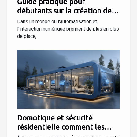
Guide pratique pour
débutants sur la création de
chatbots intelligents sans
Dans un monde où l'automatisation et
coder
l'interaction numérique prennent de plus en plus
de place,...
Domotique et sécurité
résidentielle comment les
nouvelles technologies